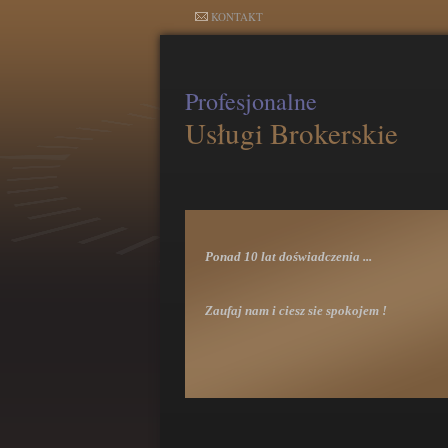
KONTAKT
Profesjonalne
Usługi Brokerskie
Ponad 10 lat doświadczenia ...
Zaufaj nam i ciesz sie spokojem !