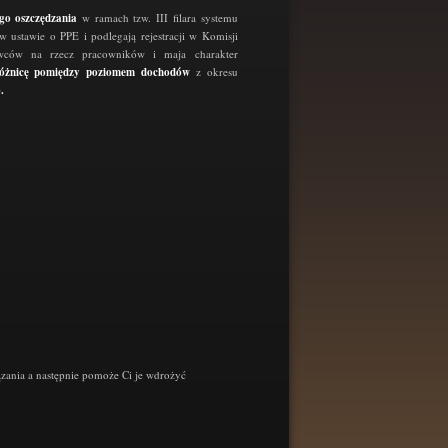
o oszczędzania
w ramach tzw. III filara systemu
 ustawie o PPE i podlegają rejestracji w Komisji
wców na rzecz pracowników i maja charakter
óżnicę pomiędzy
poziomem dochodów
z okresu
.
ązania a następnie pomoże Ci je wdrożyć