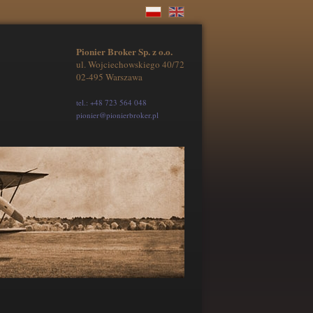
Pionier Broker Sp. z o.o.
ul. Wojciechowskiego 40/72
02-495 Warszawa
tel.: +48 723 564 048
pionier@pionierbroker.pl