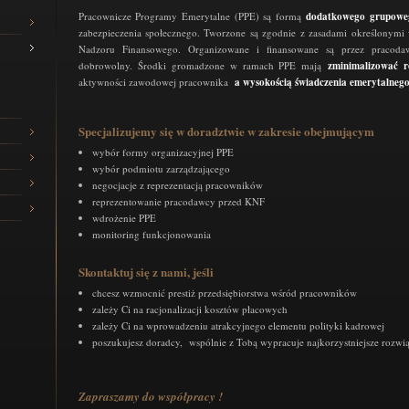
Pracownicze Programy Emerytalne (PPE) są formą
dodatkowego grupoweg
zabezpieczenia społecznego. Tworzone są zgodnie z zasadami określonymi w
Nadzoru Finansowego. Organizowane i finansowane są przez pracoda
dobrowolny. Środki gromadzone w ramach PPE mają
zminimalizować r
aktywności zawodowej pracownika
a wysokością świadczenia emerytalnego
Specjalizujemy się w doradztwie w zakresie obejmującym
wybór formy organizacyjnej PPE
wybór podmiotu zarządzającego
negocjacje z reprezentacją pracowników
reprezentowanie pracodawcy przed KNF
wdrożenie PPE
monitoring funkcjonowania
Skontaktuj się z nami, jeśli
c
hcesz wzmocnić prestiż przedsiębiorstwa wśród pracowników
zależy Ci na racjonalizacji kosztów płacowych
zależy Ci na wprowadzeniu atrakcyjnego elementu polityki kadrowej
poszukujesz doradcy, wspólnie z Tobą wypracuje najkorzystniejsze rozwi
Zapraszamy do współpracy !